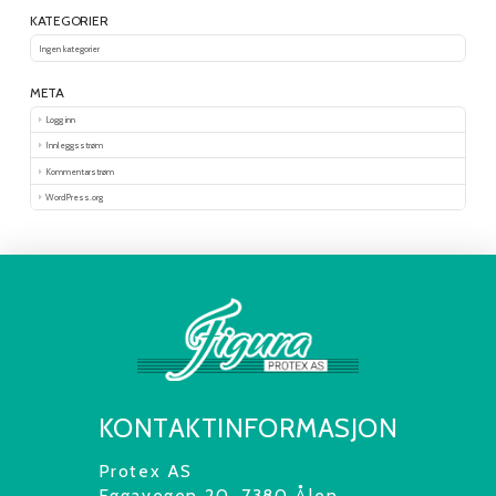
KATEGORIER
Ingen kategorier
META
Logg inn
Innleggsstrøm
Kommentarstrøm
WordPress.org
KONTAKTINFORMASJON
Protex AS
Eggavegen 20, 7380 Ålen