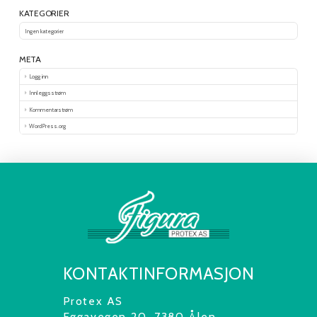
KATEGORIER
Ingen kategorier
META
Logg inn
Innleggsstrøm
Kommentarstrøm
WordPress.org
KONTAKTINFORMASJON
Protex AS
Eggavegen 20, 7380 Ålen