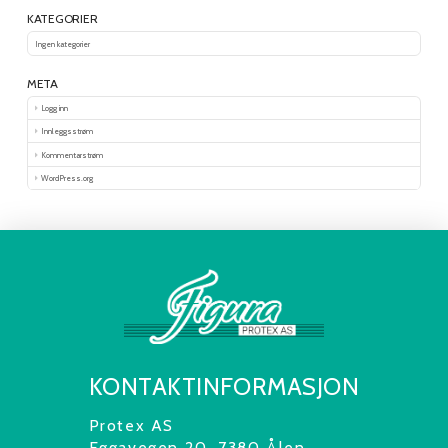
KATEGORIER
Ingen kategorier
META
Logg inn
Innleggsstrøm
Kommentarstrøm
WordPress.org
KONTAKTINFORMASJON
Protex AS
Eggavegen 20, 7380 Ålen