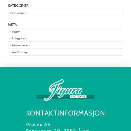
KATEGORIER
Ingen kategorier
META
Logg inn
Innleggsstrøm
Kommentarstrøm
WordPress.org
KONTAKTINFORMASJON
Protex AS
Eggavegen 20, 7380 Ålen