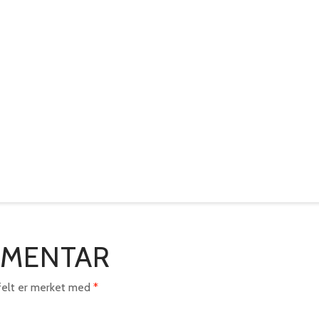
MMENTAR
 felt er merket med
*