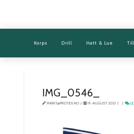
Korps
Drill
Hatt & Lue
Ti
IMG_0546_
MARIT@PROTEX.NO
19. AUGUST 2021
LE