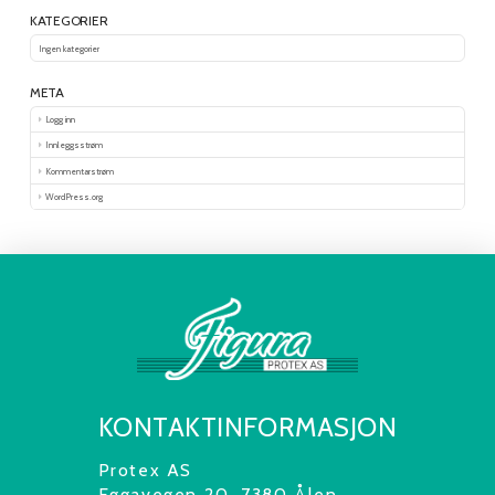
KATEGORIER
Ingen kategorier
META
Logg inn
Innleggsstrøm
Kommentarstrøm
WordPress.org
KONTAKTINFORMASJON
Protex AS
Eggavegen 20, 7380 Ålen