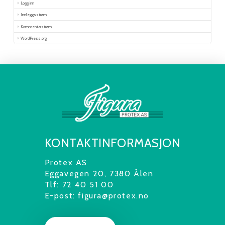
Logg inn
Innleggsstrøm
Kommentarstrøm
WordPress.org
KONTAKTINFORMASJON
Protex AS
Eggavegen 20, 7380 Ålen
Tlf: 72 40 51 00
E-post: figura@protex.no