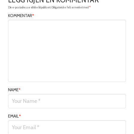
LEGG IGJEN EN KOMMENTAR
Din e-postadresse vil ikke bli publisert.
Obligatoriske felt er merket med
*
KOMMENTAR
*
NAME
*
EMAIL
*