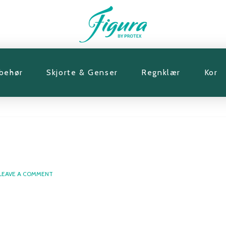
lbehør
Skjorte & Genser
Regnklær
Kor
LEAVE A COMMENT