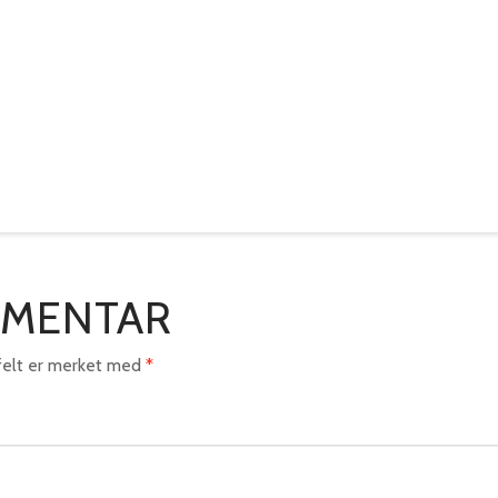
MMENTAR
 felt er merket med
*