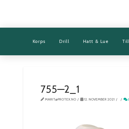
Korps
Drill
Hatt & Lue
Ti
755—2_1
MARIT@PROTEX.NO
12. NOVEMBER 2021