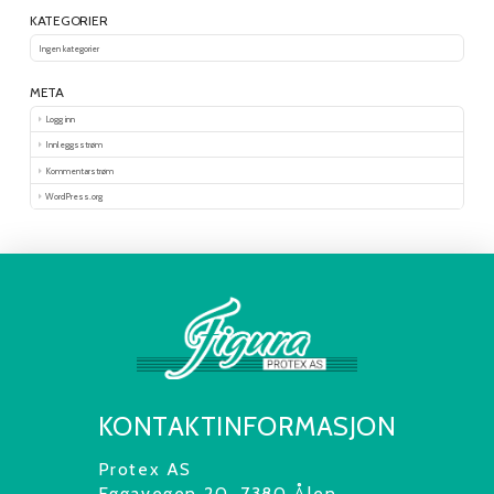
KATEGORIER
Ingen kategorier
META
Logg inn
Innleggsstrøm
Kommentarstrøm
WordPress.org
KONTAKTINFORMASJON
Protex AS
Eggavegen 20, 7380 Ålen