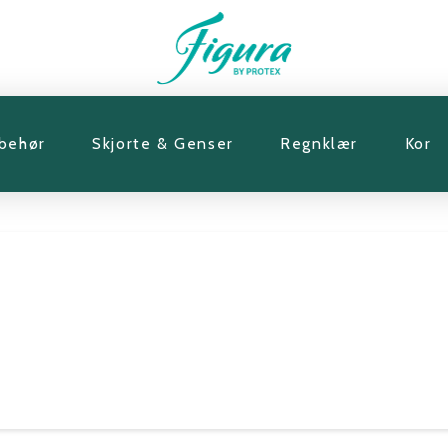
lbehør
Skjorte & Genser
Regnklær
Kor