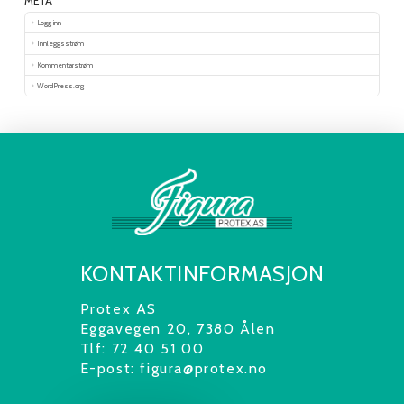
META
Logg inn
Innleggsstrøm
Kommentarstrøm
WordPress.org
KONTAKTINFORMASJON
Protex AS
Eggavegen 20, 7380 Ålen
Tlf: 72 40 51 00
E-post: figura@protex.no